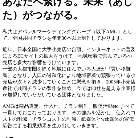
あなたへ繋げる。未来（あし
た）がつながる。
私共はアパレルマーケティンググループ（以下AMG）とし
て、全国共同チラシを年間30本以上制作しております。
近年、日本全国に大手小売店の台頭、インターネットの普及
によるECサイトの拡大をうけて、地域密着で営んでいる小
売店も多大な影響をうけています。
一部の大都市圏を除く地域に住んでいる人達が『買い物難
民』となり、人口の過疎化により地域密着で頑張っている小
売店が次々と減少していくことに懸念を抱き、2005年小売店
数社で共同チラシの製作を始め、今では80社を超える企業様
が加盟していただいている団体となりました。
AMGは商品選定、仕入れ、チラシ制作、販促活動etc.すべて
一貫しておこなっております。その強みを活かし、仕入れコ
ストの削減、チラシコストの削減、紙媒体とweb媒体の宣伝
広告による相乗効果を生み出していきます。